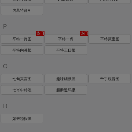
内幕特肖A
P
平特一肖图
平特一肖
平特藏宝图
平特内幕报
平特王日报
Q
七句真言图
趣味幽默澳
千手观音图
七肖中特澳
麒麟透码报
R
如来秘报澳