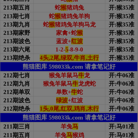
213期五肖
蛇
猴
猪鸡兔
开:猴35准
213期七肖
蛇
猴
猪鸡兔羊狗
开:猴35准
213期九肖
蛇
猴
猪鸡兔羊狗马龙
开:猴35准
213期家野
家禽+蛇
猴
开:猴35准
213期波色
蓝波+
红波
开:猴35准
213期
六尾
1-2-
5
-8-9-0
开:猴35准
213期绝杀
4头,2尾,绿双,牛肖,土行
开:猴35准
熊猫图库 598033k.com 请拿笔记好
212期七肖
猴兔羊鼠马
牛
龙
开:牛06准
212期九肖
猴兔羊鼠马
牛
龙虎蛇
开:牛06准
212期单双
单数+
牛
蛇
开:牛06准
212期波色
绿波
+红波
开:牛06准
212期绝杀
1头,0尾,红双,鸡肖,木行
开:牛06准
熊猫图库 598033k.com 请拿笔记好
211期三肖
羊兔
马
开:马01准
211期五肖
羊兔
马
猴鸡
开:马01准