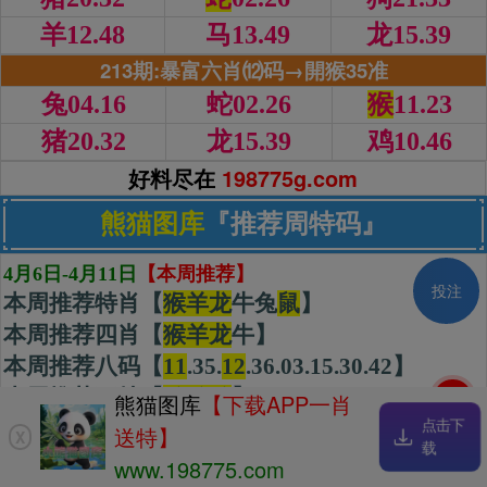
羊12.48
马13.49
龙15.39
213期:暴富六肖⑿码→開猴35准
兔04.16
蛇02.26
猴
11.23
猪20.32
龙15.39
鸡10.46
好料尽在
198775g.com
熊猫图库
『推荐周特码』
4月6日-4月11日
【本周推荐】
投注
本周推荐特肖【
猴羊龙
牛兔
鼠
】
本周推荐四肖【
猴
羊
龙
牛】
本周推荐八码【
11
.35.
12
.36.03.15.30.42】
本周推荐平特【
鸡鸡鸡
】
刷新
熊猫图库
【下载APP一肖
点击下
本周推荐平码【
39
.36.07.
15
.48.02】
送特】
X
载
周一开：
特
鼠43
√
，中平特？，
中平码
15
www.198775.com
周二开：
特
猴11
√
，中平特
鸡
，
中平码00