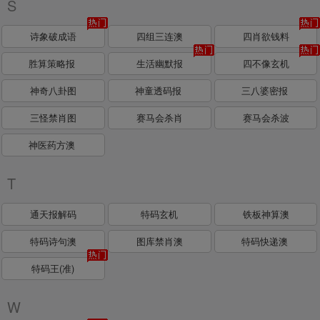
S
诗象破成语
四组三连澳
四肖欲钱料
胜算策略报
生活幽默报
四不像玄机
神奇八卦图
神童透码报
三八婆密报
三怪禁肖图
赛马会杀肖
赛马会杀波
神医药方澳
T
通天报解码
特码玄机
铁板神算澳
特码诗句澳
图库禁肖澳
特码快递澳
特码王(准)
W