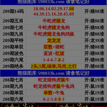
熊猫图库 598033k.com 请拿笔记好
18.06.14.02.29.17.
08
209期14码
开:猪08准
44.39.15.16.28.45.09
209期五肖
牛蛇虎
猪
龙
开:猪08准
209期七肖
牛蛇虎
猪
龙兔狗
开:猪08准
209期九肖
牛蛇虎
猪
龙兔狗鸡鼠
开:猪08准
209期平特
龙龙龙
开:龙39准
209期单双
双数
+猪蛇
开:猪08准
209期波色
蓝波+
红波
开:猪08准
209期
六尾
1-4-6-7-
8
-2
开:猪08准
209期绝杀
2头,5尾,绿单,马肖,土行
开:猪08准
熊猫图库 598033k.com 请拿笔记好
208期七肖
蛇龙猪狗虎
鼠
牛
开:鼠19准
208期九肖
蛇龙猪狗虎
鼠
牛兔鸡
开:鼠19准
208期单双
单数
+牛兔
开:鼠19准
208期
六尾
0-2-5-8-
9
-3
开:鼠19准