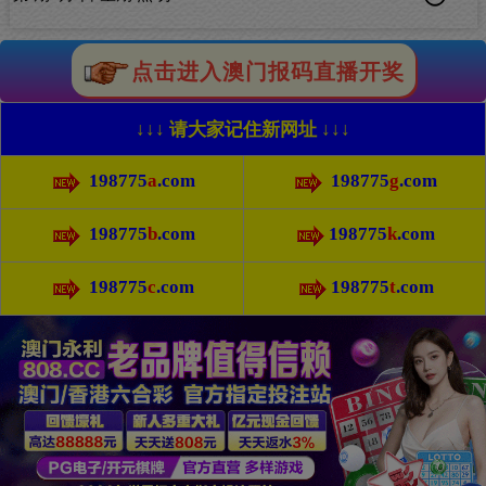
点击进入澳门报码直播开奖
↓↓↓ 请大家记住新网址 ↓↓↓
198775
a
.com
198775
g
.com
198775
b
.com
198775
k
.com
198775
c
.com
198775
t
.com