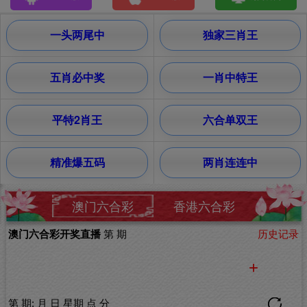
一头两尾中
独家三肖王
五肖必中奖
一肖中特王
平特2肖王
六合单双王
精准爆五码
两肖连连中
澳门六合彩
香港六合彩