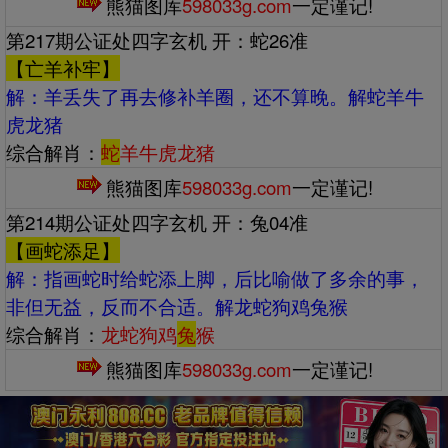
熊猫图库
598033g.com
一定谨记!
第217期公证处四字玄机 开：蛇26准
【亡羊补牢】
解：‌‌羊丢失了再去修补羊圈，还不算晚。解蛇羊牛
虎龙猪
综合解肖：
蛇
羊牛虎龙猪
熊猫图库
598033g.com
一定谨记!
第214期公证处四字玄机 开：兔04准
【画蛇添足】
解：‌‌指画蛇时给蛇添上脚，后比喻做了多余的事，
非但无益，反而不合适。解龙蛇狗鸡兔猴
综合解肖：
龙蛇狗鸡
兔
猴
熊猫图库
598033g.com
一定谨记!