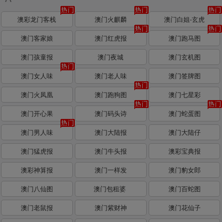
澳彩龙门客栈
澳门火麒麟
澳门白姐-玄虎
澳门客家娘
澳门红虎报
澳门跑马图
澳门孩童报
澳门夜城
澳门玄机图
澳门女人味
澳门老人味
澳门签牌图
澳门火凤凰
澳门跑狗图
澳门七星彩
澳门开心果
澳门码头诗
澳门蛇蛋图
澳门男人味
澳门大陆报
澳门大陆仔
澳门猛虎报
澳门牛头报
澳彩宝典报
澳彩神算报
澳门一样发
澳门豹女郎
澳门八仙图
澳门包租婆
澳门百蛇图
澳门老鼠报
澳门紫财神
澳门花仙子