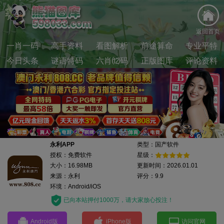
返回首页
一肖一码
高手资料
看图解析
前途算命
专业平特
今日头条
谜语特码
六肖⑿码
正版图库
评论资料
永利APP
类型：国产软件
授权：免费软件
星级：
大小：16.98MB
更新时间：2026.01.01
来源：永利
评分：9.9
环境：Android/iOS
已向本站押付1000万，请大家放心投注！
Android版
iPhone版
访问官网