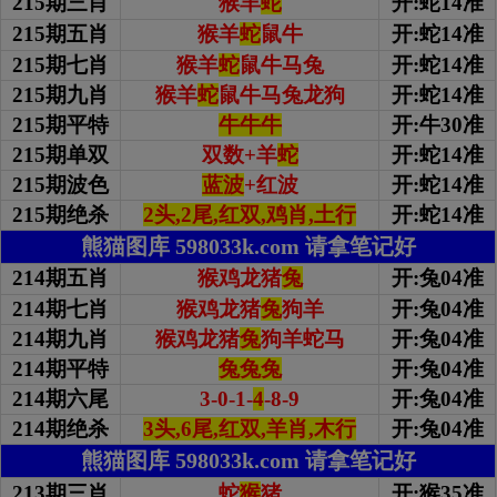
215期三肖
猴羊
蛇
开:蛇14准
215期五肖
猴羊
蛇
鼠牛
开:蛇14准
215期七肖
猴羊
蛇
鼠牛马兔
开:蛇14准
215期九肖
猴羊
蛇
鼠牛马兔龙狗
开:蛇14准
215期平特
牛牛牛
开:牛30准
215期单双
双数+羊
蛇
开:蛇14准
215期波色
蓝波
+红波
开:蛇14准
215期绝杀
2头,2尾,红双,鸡肖,土行
开:蛇14准
熊猫图库 598033k.com 请拿笔记好
214期五肖
猴鸡龙猪
兔
开:兔04准
214期七肖
猴鸡龙猪
兔
狗羊
开:兔04准
214期九肖
猴鸡龙猪
兔
狗羊蛇马
开:兔04准
214期平特
兔兔兔
开:兔04准
214期
六尾
3-0-1-
4
-8-9
开:兔04准
214期绝杀
3头,6尾,红双,羊肖,木行
开:兔04准
熊猫图库 598033k.com 请拿笔记好
213期三肖
蛇
猴
猪
开:猴35准