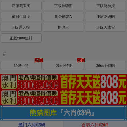
正版藏宝图
正版挂牌图
正版财神报
值日生肖图
周公解梦A
庄家吃码图
正版通天报
抓码王
正版天线宝
正版2800信封
#
30码中特
12码中特图
36码中特图
熊猫图库
『六肖⑿码』
澳门六肖⑿码
香港六肖⑿码