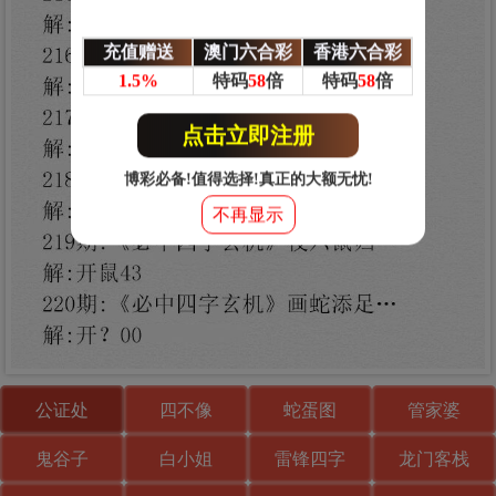
充值赠送
澳门六合彩
香港六合彩
1.5%
特码
58
倍
特码
58
倍
点击立即注册
博彩必备!值得选择!真正的大额无忧!
不再显示
公证处
四不像
蛇蛋图
管家婆
鬼谷子
白小姐
雷锋四字
龙门客栈