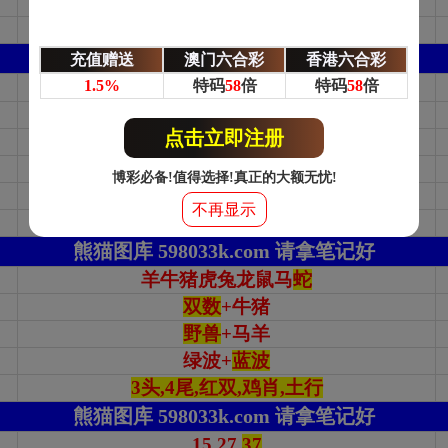
2-0-6-7-8-1
1头,6尾,红双,兔肖,土行
熊猫图库 598033k.com 请拿笔记好
充值赠送
澳门六合彩
香港六合彩
蛇兔鸡狗
虎
1.5%
特码
58
倍
特码
58
倍
蛇兔鸡狗
虎
龙马
点击立即注册
蛇兔鸡狗
虎
龙马猴羊
虎虎虎
博彩必备!值得选择!真正的大额无忧!
单数
+羊鸡
不再显示
野兽
+狗马
熊猫图库 598033k.com 请拿笔记好
羊牛猪虎兔龙鼠马
蛇
双数
+牛猪
野兽
+马羊
绿波+
蓝波
3头,4尾,红双,鸡肖,土行
熊猫图库 598033k.com 请拿笔记好
15.27.
37