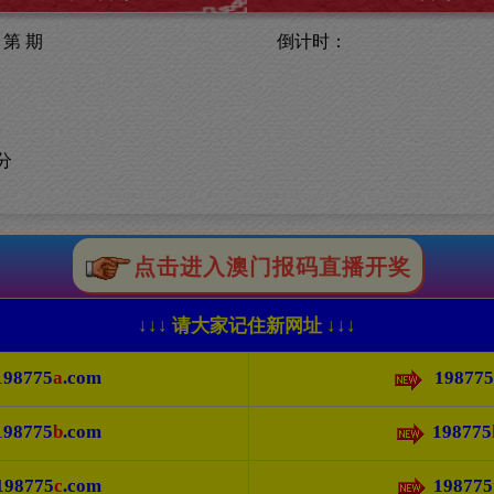
点击进入澳门报码直播开奖
↓↓↓ 请大家记住新网址 ↓↓↓
98775
a
.com
198775
98775
b
.com
198775
198775
c
.com
198775