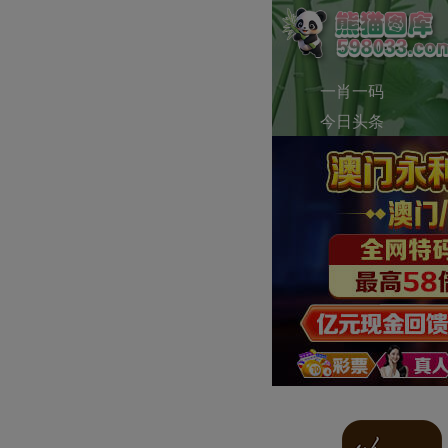
一肖一码
今日头条