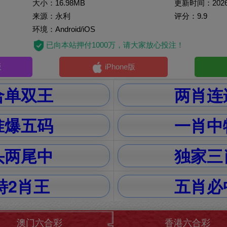
大小：16.98MB
更新时间：2026.
来源：永利
评分：9.9
环境：Android/iOS
已向本站押付1000万，请大家放心投注！
版
iPhone版
合单双王
两肖连
准爆五码
一肖中
头两尾中
独家三
特2肖王
五肖必
澳门六合彩
香港六合彩