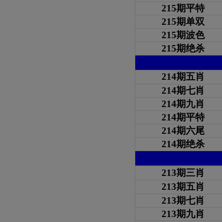
215期平特
215期单双
215期波色
215期绝杀
214期五肖
214期七肖
214期九肖
214期平特
214期
六尾
214期绝杀
213期三肖
213期五肖
213期七肖
213期九肖