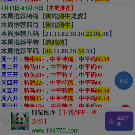
4月13日-04月19日
【本周推荐】
本周推荐特肖【
狗
蛇
鸡牛
龙虎】
本周推荐四肖【
狗
蛇
鸡
牛
】
本周推荐八码【21.33.02.38.10.
22
.
06
.30】
本周推荐平特【
鸡鸡鸡
】
本周推荐平码【
06
.14.08.29.
34
.33】
周一开：
特
牛06
√
，中平特
鸡
，
中平码
06.34
周二开：
特马01
×
，中平特？，中平码00
周三开：
特兔28
×
，中平特？，中平码00
投注
周四开：
特
鸡22
√
，中平特
鸡
，
中平码
00
周五开：
特马49
×
，中平特
鸡
，中平码
06.34
周六开：
特
狗45
√
，中平特
鸡
，
中平码
06.14
周日开：
特兔16×，中平特？，中平码00
刷新
熊猫图库
【下载APP一肖
4月20日-4月26日
【本周推荐】
点击下
送特】
X
本周推荐特肖【龙
鸡
猪
蛇
猴羊】
载
www.198775.com
本周推荐四肖【
鸡
猪
蛇
猴】