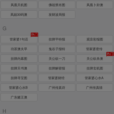
凤凰天机图
佛祖禁肖图
凤凰卜卦澳
凤姐30码澳
发财波局报
G
管家婆1句话
挂牌平特报
观音彩报图
功茶澳夫早
鬼谷子报特
管家婆密传
挂牌内幕图
关公砍一刀
关公砍杀澳
挂牌天书澳
挂牌解密报
挂牌玄机图
挂牌寻宝图
管家婆财经
管家婆心水A
管家婆心水B
广州传真诗
广州传真猜
广东赌王澳
H