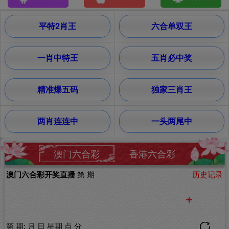
平特2肖王
六合单双王
一肖中特王
五肖必中奖
精准爆五码
独家三肖王
两肖连连中
一头两尾中
澳门六合彩
香港六合彩