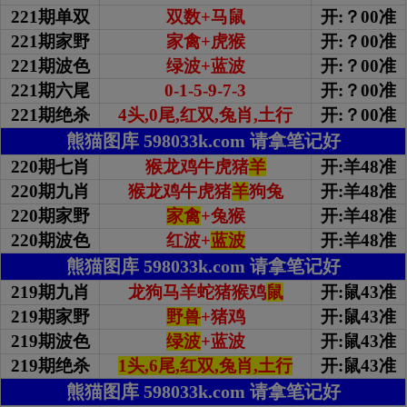
221期单双
双数+马鼠
开:？00准
221期家野
家禽+虎猴
开:？00准
221期波色
绿波+蓝波
开:？00准
221期
六尾
0-1-5-9-7-3
开:？00准
221期绝杀
4头,0尾,红双,兔肖,土行
开:？00准
熊猫图库 598033k.com 请拿笔记好
220期七肖
猴龙鸡牛虎猪
羊
开:羊48准
220期九肖
猴龙鸡牛虎猪
羊
狗兔
开:羊48准
220期家野
家禽
+兔猴
开:羊48准
220期波色
红波+
蓝波
开:羊48准
熊猫图库 598033k.com 请拿笔记好
219期九肖
龙狗马羊蛇猪猴鸡
鼠
开:鼠43准
219期家野
野兽
+猪鸡
开:鼠43准
219期波色
绿波
+蓝波
开:鼠43准
219期绝杀
1头,6尾,红双,兔肖,土行
开:鼠43准
熊猫图库 598033k.com 请拿笔记好