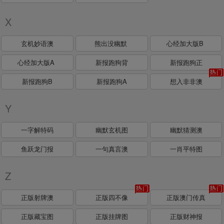
X
玄机妙语澳
熊出没幽默
心经加大版B
心经加大版A
新报跑狗背
新报跑狗正
新报跑狗B
新报跑狗A
想入非非澳
Y
一字解特码
幽默玄机图
幽默猜测澳
鱼跃龙门报
一句真言澳
一肖平特图
Z
正版射牌澳
正版四不像
正版澳门传真
正版藏宝图
正版挂牌图
正版财神报