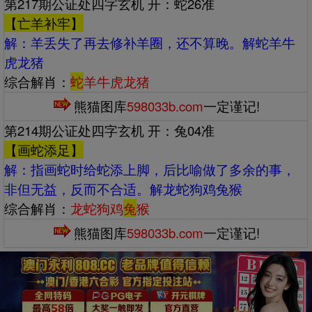
第217期公证处四字玄机 开：蛇26准
【亡羊补牢】
解：‌‌羊丢失了再去修补羊圈，还不算晚。解蛇羊牛
虎龙猪
综合解肖：
蛇
羊牛虎龙猪
熊猫图库
598033b.com
一定谨记!
第214期公证处四字玄机 开：兔04准
【画蛇添足】
解：‌‌指画蛇时给蛇添上脚，后比喻做了多余的事，
非但无益，反而不合适。解龙蛇狗鸡兔猴
综合解肖：
龙蛇狗鸡
兔
猴
熊猫图库
598033b.com
一定谨记!