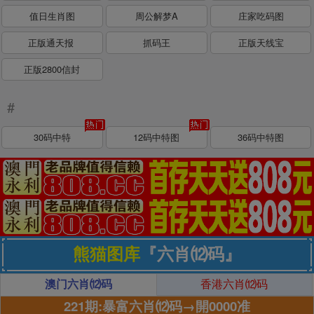
值日生肖图
周公解梦A
庄家吃码图
正版通天报
抓码王
正版天线宝
正版2800信封
#
30码中特
12码中特图
36码中特图
熊猫图库
『六肖⑿码』
澳门六肖⑿码
香港六肖⑿码
221期:暴富六肖⑿码→開0000准