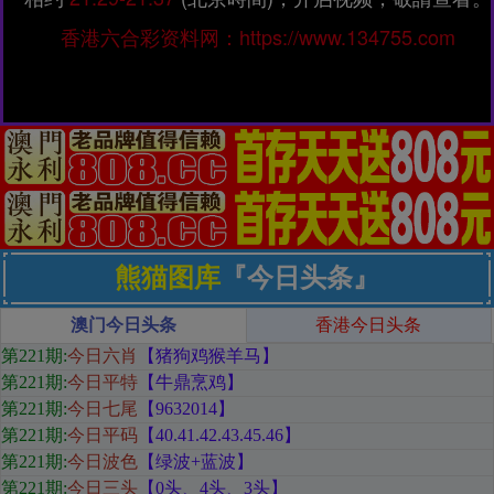
香港六合彩资料网：https://www.134755.com
熊猫图库
『今日头条』
澳门今日头条
香港今日头条
第221期
:
今日六肖
【猪狗鸡猴羊马
】
第221期:
今日平特
【
牛鼎烹鸡
】
第221期:
今日七尾
【9632014
】
第221期:
今日平码
【
40.41.42.43.45.46
】
第221期:
今日波色
【绿
波+蓝波
】
第221期:
今日三头
【
0头、4头、3头
】