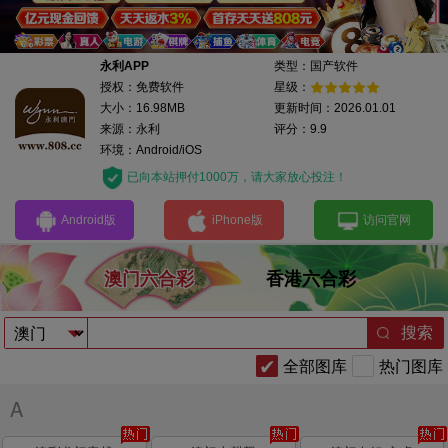
永利APP
类型：国产软件
授权：免费软件
星级：
大小：16.98MB
更新时间：2026.01.01
来源：永利
评分：9.9
环境：Android/iOS
已向本站押付1000万，请大家放心投注！
Android版
iPhone版
访问官网
澳门六合彩
香港六合彩
搜索
全部图库
热门图库
A