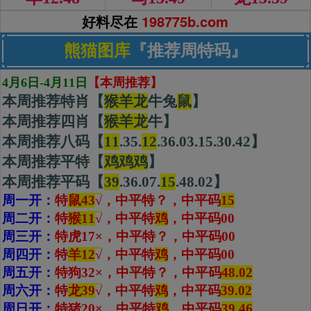
好料尽在
198775b.com
熊猫图库
『推荐周特码』
4月6日-4月11日
【本周推荐】
本周推荐特肖【
猴羊龙
牛兔
鼠
】
本周推荐四肖【
猴
羊
龙
牛】
本周推荐八码【
11
.35.
12
.36.03.15.30.42】
本周推荐平特【
鸡鸡鸡
】
本周推荐平码【
39
.36.07.
15
.48.02】
周一开：
特
鼠43
√
，中平特？，
中平码
15
周二开：
特
猴11
√
，中平特
鸡
，
中平码00
周三开：
特虎17×，中平特？，
中平码00
周四开：
特
羊12
√
，中平特
鸡
，
中平码00
周五开：
特狗32×，中平特？，
中平码
48.02
周六开：
特
龙39
√
，中平特
鸡
，
中平码
39.02
周日开：
特猪20×，中平特
鸡
，中平码
39.46