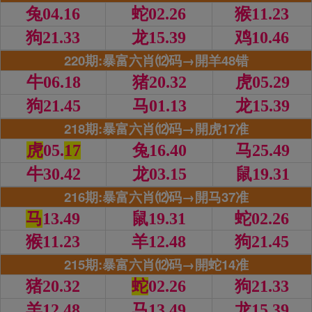
兔04.16
蛇02.26
猴11.23
狗21.33
龙15.39
鸡10.46
220期:暴富六肖⑿码→開羊48错
牛06.18
猪20.32
虎05.29
狗21.45
马01.13
龙15.39
218期:暴富六肖⑿码→開虎17准
虎
05.
17
兔16.40
马25.49
牛30.42
龙03.15
鼠19.31
216期:暴富六肖⑿码→開马37准
马
13.49
鼠19.31
蛇02.26
猴11.23
羊12.48
狗21.45
215期:暴富六肖⑿码→開蛇14准
猪20.32
蛇
02.26
狗21.33
羊12.48
马13.49
龙15.39