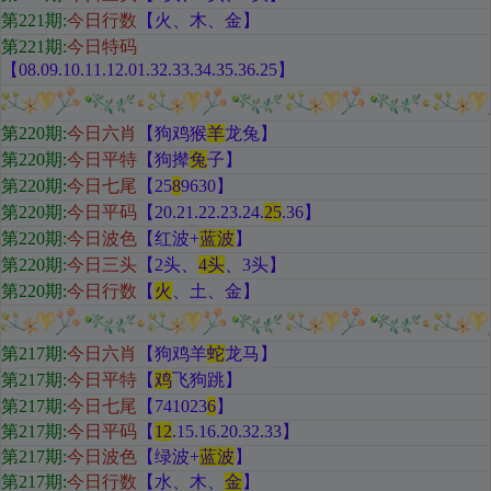
第221期:
今日行数
【火
、木、金
】
第221期:
今日特码
【08.09.10.11.12.01.32.33.34.35.36.25
】
第220期
:
今日六肖
【狗鸡猴
羊
龙兔
】
第220期:
今日平特
【狗撵
兔
子
】
第220期:
今日七尾
【25
8
9630
】
第220期:
今日平码
【
20.21.22.23.24.
25
.36
】
第220期:
今日波色
【红
波+
蓝波
】
第220期:
今日三头
【
2头、
4头
、3头
】
第220期:
今日行数
【
火
、土、金
】
第217期
:
今日六肖
【狗鸡羊
蛇
龙马
】
第217期:
今日平特
【
鸡
飞狗跳
】
第217期:
今日七尾
【741023
6
】
第217期:
今日平码
【
12
.15.16.20.32.33
】
第217期:
今日波色
【绿
波+
蓝波
】
第217期:
今日行数
【水
、木、
金
】