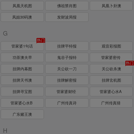
凤凰天机图
佛祖禁肖图
凤凰卜卦澳
凤姐30码澳
发财波局报
G
管家婆1句话
挂牌平特报
观音彩报图
功茶澳夫早
鬼谷子报特
管家婆密传
挂牌内幕图
关公砍一刀
关公砍杀澳
挂牌天书澳
挂牌解密报
挂牌玄机图
挂牌寻宝图
管家婆财经
管家婆心水A
管家婆心水B
广州传真诗
广州传真猜
广东赌王澳
H