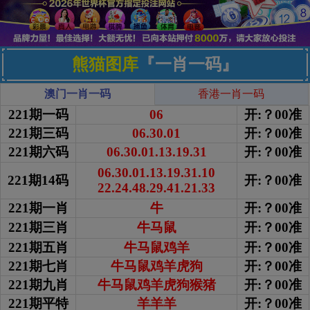
熊猫图库
『一肖一码』
澳门一肖一码
香港一肖一码
221期一码
06
开:？00准
221期三码
06.30.01
开:？00准
221期六码
06.30.01.13.19.31
开:？00准
06.30.01.13.19.31.10
221期14码
开:？00准
22.24.48.29.41.21.33
221期一肖
牛
开:？00准
221期三肖
牛马鼠
开:？00准
221期五肖
牛马鼠鸡羊
开:？00准
221期七肖
牛马鼠鸡羊虎狗
开:？00准
221期九肖
牛马鼠鸡羊虎狗猴猪
开:？00准
221期平特
羊羊羊
开:？00准