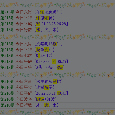
第215期
:
今日六肖
【羊
蛇
龙兔虎牛
】
第215期:
今日平特
【
牛
鬼
蛇
神
】
第215期:
今日平码
【
30
.21.23.25.26.28
】
第215期:
今日行数
【
水
、火、木
】
第213期
:
今日六肖
【虎猪狗鸡
猴
牛
】
第213期:
今日平特
【
龙
争
虎
斗
】
第213期:
今日七尾
【9
5
23017
】
第213期:
今日平码
【
02.03.04.
05
.06.25
】
第213期:
今日三头
【
2头、0头、
3头
】
第210期
:
今日六肖
【猴羊狗兔
马
蛇
】
第210期:
今日平特
【狗撵
兔
子
】
第210期:
今日平码
【
20.22.30.21.
40
.41
】
第210期:
今日波色
【
绿
波
+红波
】
第210期:
今日行数
【木
、
火
、土
】