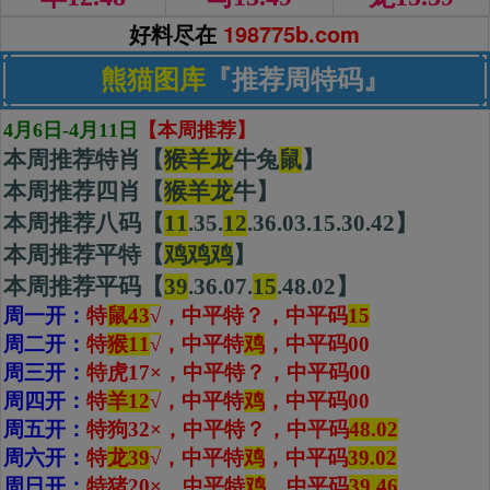
好料尽在
198775b.com
熊猫图库
『推荐周特码』
4月6日-4月11日
【本周推荐】
本周推荐特肖【
猴羊龙
牛兔
鼠
】
本周推荐四肖【
猴
羊
龙
牛】
本周推荐八码【
11
.35.
12
.36.03.15.30.42】
本周推荐平特【
鸡鸡鸡
】
本周推荐平码【
39
.36.07.
15
.48.02】
周一开：
特
鼠43
√
，中平特？，
中平码
15
周二开：
特
猴11
√
，中平特
鸡
，
中平码00
周三开：
特虎17×，中平特？，
中平码00
周四开：
特
羊12
√
，中平特
鸡
，
中平码00
周五开：
特狗32×，中平特？，
中平码
48.02
周六开：
特
龙39
√
，中平特
鸡
，
中平码
39.02
周日开：
特猪20×，中平特
鸡
，中平码
39.46