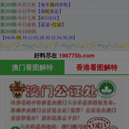
第209期
:
今日六肖
【兔牛
猪
鸡羊蛇
】
第209期:
今日平特
【画
蛇
添足
】
第209期:
今日七尾
【
8
652031
】
第209期:
今日波色
【蓝
波+
红波
】
第209期:
今日特码
【04.06.
08
.10.12.02.28.30.32.34.36.26
】
好料尽在
198775b.com
澳门看图解特
香港看图解特