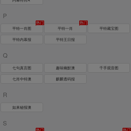
P
平特一肖图
平特一肖
平特藏宝图
平特内幕报
平特王日报
Q
七句真言图
趣味幽默澳
千手观音图
七肖中特澳
麒麟透码报
R
如来秘报澳
S