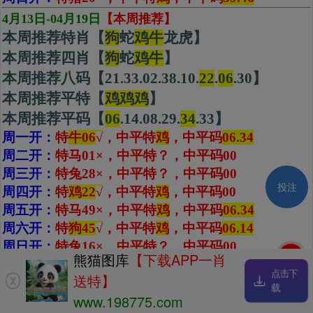
4月13日-04月19日
【本周推荐】
本周推荐特肖【
狗
蛇
鸡牛
龙虎】
本周推荐四肖【
狗
蛇
鸡
牛
】
本周推荐八码【21.33.02.38.10.
22
.
06
.30】
本周推荐平特【
鸡鸡鸡
】
本周推荐平码【
06
.14.08.29.
34
.33】
周一开：
特
牛06
√
，中平特
鸡
，
中平码
06.34
周二开：
特马01
×
，中平特？，中平码00
周三开：
特兔28
×
，中平特？，中平码00
投注
周四开：
特
鸡22
√
，中平特
鸡
，
中平码
00
周五开：
特马49
×
，中平特
鸡
，中平码
06.34
周六开：
特
狗45
√
，中平特
鸡
，
中平码
06.14
周日开：
特兔16×，中平特？，中平码00
刷新
熊猫图库
【下载APP一肖
4月20日-4月26日
【本周推荐】
点击下
送特】
X
本周推荐特肖【龙
鸡
猪
蛇
猴羊】
载
www.198775.com
本周推荐四肖【
鸡
猪
蛇
猴】