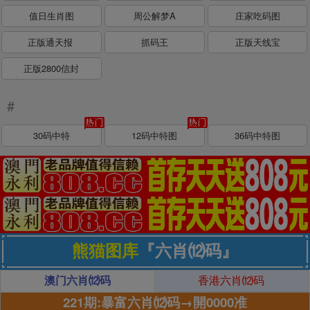
值日生肖图
周公解梦A
庄家吃码图
正版通天报
抓码王
正版天线宝
正版2800信封
#
30码中特
12码中特图
36码中特图
熊猫图库
『六肖⑿码』
澳门六肖⑿码
香港六肖⑿码
221期:暴富六肖⑿码→開0000准