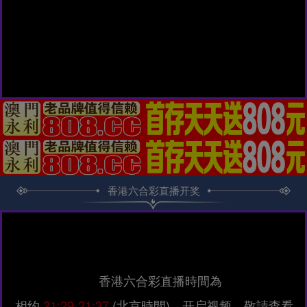
香港六合彩直播开奖
香港六合彩直播時間為
相约
21:29-21:37
(北京時間)，开启视频，敬請查看。