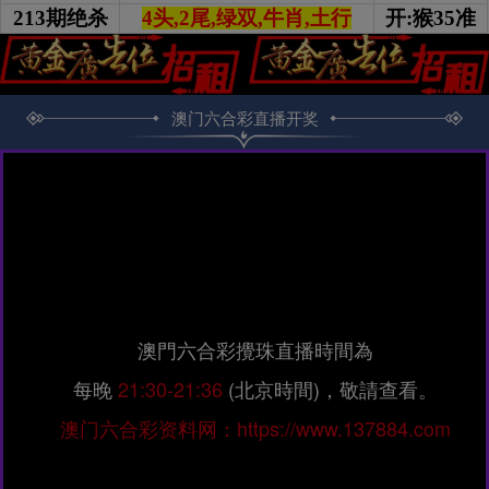
213期绝杀
4头,2尾,绿双,牛肖,土行
开:猴35准
澳门六合彩直播开奖
澳門六合彩攪珠直播時間為
每晚
21:30-21:36
(北京時間)，敬請查看。
澳门六合彩资料网：https://www.137884.com