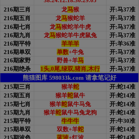
38.24.12.18.30.29.05
216期三肖
龙
马
猴
开:马37准
216期五肖
龙
马
猴蛇羊
开:马37准
216期七肖
龙
马
猴蛇羊牛虎
开:马37准
216期九肖
龙
马
猴蛇羊牛虎鼠兔
开:马37准
216期平特
羊羊羊
开:羊36准
216期单双
单数
+牛兔
开:马37准
216期家野
野兽+羊
马
开:马37准
216期绝杀
1头,0尾,绿双,猪肖,木行
开:马37准
熊猫图库 598033k.com 请拿笔记好
215期三肖
猴羊
蛇
开:蛇14准
215期五肖
猴羊
蛇
鼠牛
开:蛇14准
215期七肖
猴羊
蛇
鼠牛马兔
开:蛇14准
215期九肖
猴羊
蛇
鼠牛马兔龙狗
开:蛇14准
215期平特
牛牛牛
开:牛30准
215期单双
双数+羊
蛇
开:蛇14准
215期波色
蓝波
+红波
开:蛇14准