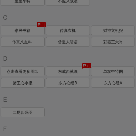
宝宝平特
不服来战澳
C
彩民书籍
传真玄机
财神玄机报
传真八点料
曾道人暗语
彩霸王六肖
D
点击查看更多图纸
东成西就澳
单双中特图
赌王心水报
东方心经B
东方心经A
E
二尾四码图
F