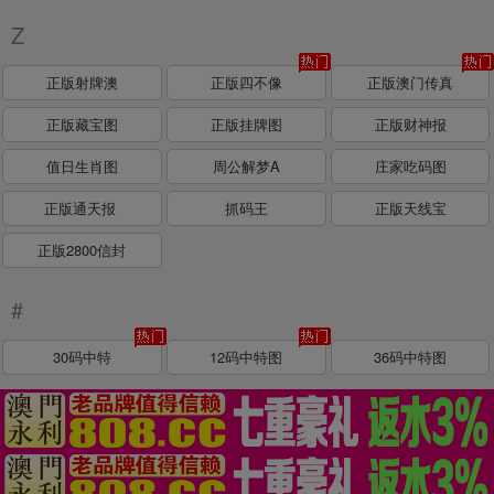
Z
正版射牌澳
正版四不像
正版澳门传真
正版藏宝图
正版挂牌图
正版财神报
值日生肖图
周公解梦A
庄家吃码图
正版通天报
抓码王
正版天线宝
正版2800信封
#
30码中特
12码中特图
36码中特图