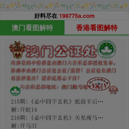
好料尽在
198775a.com
澳门看图解特
香港看图解特