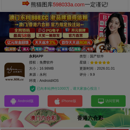
熊猫图库
598033a.com
一定谨记!
永利APP
类型：国产软件
授权：免费软件
星级：
大小：16.98MB
更新时间：2026.01.01
来源：永利
评分：9.9
环境：Android/iOS
已向本站押付1000万，请大家放心投注！
Android版
iPhone版
访问官网
澳门六合彩
香港六合彩