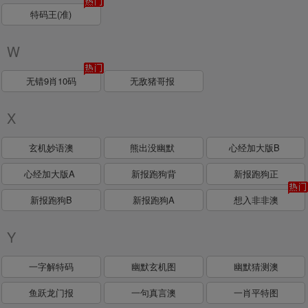
特码王(准)
W
无错9肖10码
无敌猪哥报
X
玄机妙语澳
熊出没幽默
心经加大版B
心经加大版A
新报跑狗背
新报跑狗正
新报跑狗B
新报跑狗A
想入非非澳
Y
一字解特码
幽默玄机图
幽默猜测澳
鱼跃龙门报
一句真言澳
一肖平特图