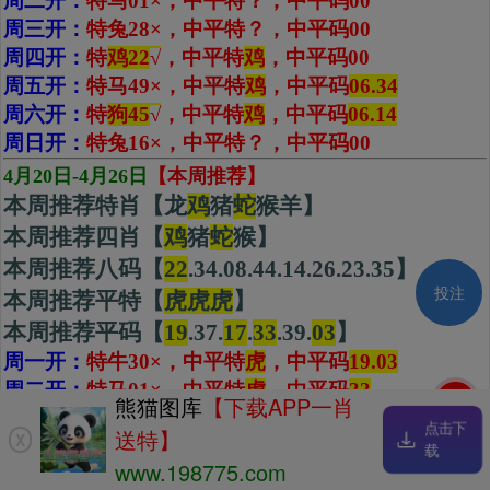
周二开：
特马01
×
，中平特？，中平码00
周三开：
特兔28
×
，中平特？，中平码00
周四开：
特
鸡22
√
，中平特
鸡
，
中平码
00
周五开：
特马49
×
，中平特
鸡
，中平码
06.34
周六开：
特
狗45
√
，中平特
鸡
，
中平码
06.14
周日开：
特兔16×，中平特？，中平码00
4月20日-4月26日
【本周推荐】
本周推荐特肖【龙
鸡
猪
蛇
猴羊】
本周推荐四肖【
鸡
猪
蛇
猴】
本周推荐八码【
22
.34.08.44.14.26.23.35】
投注
本周推荐平特【
虎虎虎
】
本周推荐平码【
19
.37.
17
.
33
.39.
03
】
周一开：
特牛30×，中平特
虎
，中平码
19.03
周二开：
特马01×，中平特
虎
，中平码
33
刷新
熊猫图库
【下载APP一肖
周三开：
特狗09×，中平特
？
，中平码
19
点击下
送特】
X
周四开：
特
蛇02
√
，中平特
虎
，
中平码
17
载
www.198775.com
周五开：
特牛30×，中平特
虎
，中平码
00