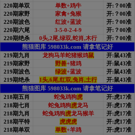
220期单双
单数+鸡牛
开:？00准
220期家野
家禽+兔猴
开:？00准
220期波色
红波+蓝波
开:？00准
220期
六尾
3-5-0-2-4-9
开:？00准
220期绝杀
0头,2尾,绿双,蛇肖,木行
开:？00准
熊猫图库 598033k.com 请拿笔记好
219期九肖
龙狗马羊蛇猪猴鸡
鼠
开:鼠43准
219期家野
野兽
+猪鸡
开:鼠43准
219期波色
绿波
+蓝波
开:鼠43准
219期绝杀
1头,6尾,红双,兔肖,土行
开:鼠43准
熊猫图库 598033k.com 请拿笔记好
218期五肖
蛇兔鸡狗
虎
开:虎17准
218期七肖
蛇兔鸡狗
虎
龙马
开:虎17准
218期九肖
蛇兔鸡狗
虎
龙马猴羊
开:虎17准
218期平特
虎虎虎
开:虎17准
218期单双
单数
+羊鸡
开:虎17准