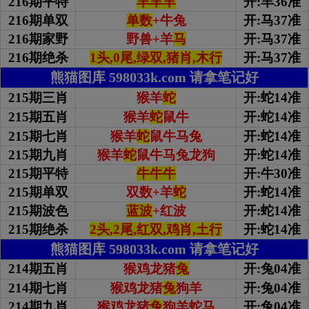
216期平特
羊羊羊
开:羊36准
216期单双
单数
+牛兔
开:马37准
216期家野
野兽+羊
马
开:马37准
216期绝杀
1头,0尾,绿双,猪肖,木行
开:马37准
熊猫图库 598033k.com 请拿笔记好
215期三肖
猴羊
蛇
开:蛇14准
215期五肖
猴羊
蛇
鼠牛
开:蛇14准
215期七肖
猴羊
蛇
鼠牛马兔
开:蛇14准
215期九肖
猴羊
蛇
鼠牛马兔龙狗
开:蛇14准
215期平特
牛牛牛
开:牛30准
215期单双
双数+羊
蛇
开:蛇14准
215期波色
蓝波
+红波
开:蛇14准
215期绝杀
2头,2尾,红双,鸡肖,土行
开:蛇14准
熊猫图库 598033k.com 请拿笔记好
214期五肖
猴鸡龙猪
兔
开:兔04准
214期七肖
猴鸡龙猪
兔
狗羊
开:兔04准
214期九肖
猴鸡龙猪
兔
狗羊蛇马
开:兔04准