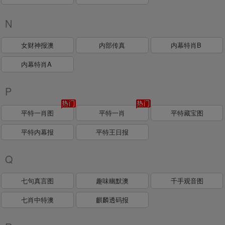
N
女财神报澳
内部传真
内幕特肖B
内幕特肖A
P
平特一肖图
平特一肖
平特藏宝图
平特内幕报
平特王日报
Q
七句真言图
趣味幽默澳
千手观音图
七肖中特澳
麒麟透码报