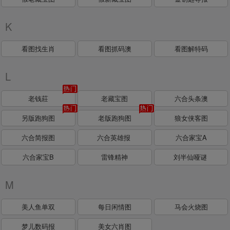
K
看图找生肖
看图抓码澳
看图解特码
L
老钱莊
老藏宝图
六合头条澳
另版跑狗图
老版跑狗图
狼女侠客图
六合简报图
六合英雄报
六合家宝A
六合家宝B
雷锋精神
刘半仙哑谜
M
美人鱼单双
每日闲情图
马会火烧图
梦儿数码报
美女六肖图