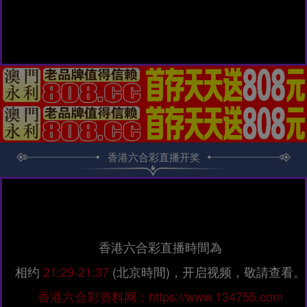
香港六合彩直播开奖
香港六合彩直播時間為
相约
21:29-21:37
(北京時間)，开启视频，敬請查看。
香港六合彩资料网：https://www.134755.com