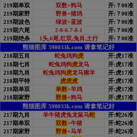
219期单双
双数+狗马
开:？00准
219期家野
野兽+猪鸡
开:？00准
219期波色
绿波+蓝波
开:？00准
219期
六尾
2-0-6-7-8-1
开:？00准
219期绝杀
1头,6尾,红双,兔肖,土行
开:？00准
熊猫图库 598033k.com 请拿笔记好
218期五肖
蛇兔鸡狗
虎
开:虎17准
218期七肖
蛇兔鸡狗
虎
龙马
开:虎17准
218期九肖
蛇兔鸡狗
虎
龙马猴羊
开:虎17准
218期平特
虎虎虎
开:虎17准
218期单双
单数
+羊鸡
开:虎17准
218期家野
野兽
+狗马
开:虎17准
熊猫图库 598033k.com 请拿笔记好
217期九肖
羊牛猪虎兔龙鼠马
蛇
开:蛇26准
217期单双
双数
+牛猪
开:蛇26准
217期家野
野兽
+马羊
开:蛇26准