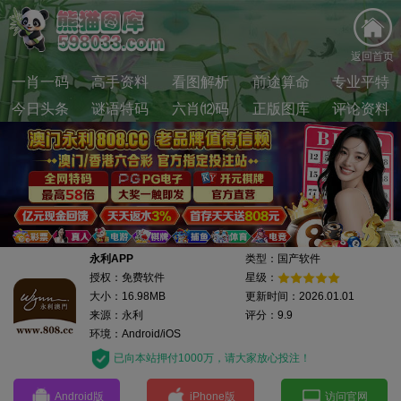
返回首页
一肖一码
高手资料
看图解析
前途算命
专业平特
今日头条
谜语特码
六肖⑿码
正版图库
评论资料
永利APP
类型：国产软件
授权：免费软件
星级：
大小：16.98MB
更新时间：2026.01.01
来源：永利
评分：9.9
环境：Android/iOS
已向本站押付1000万，请大家放心投注！
Android版
iPhone版
访问官网