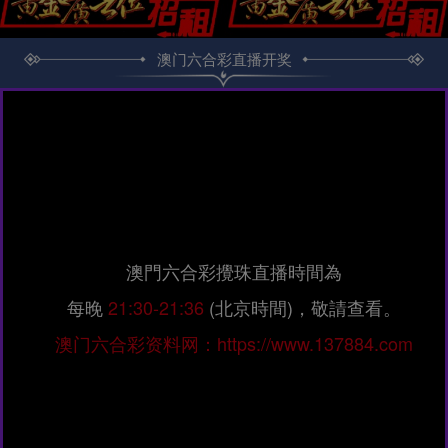
澳门六合彩直播开奖
澳門六合彩攪珠直播時間為
每晚
21:30-21:36
(北京時間)，敬請查看。
澳门六合彩资料网：https://www.137884.com