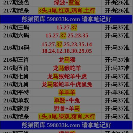
217期波色
绿波+
蓝波
开:蛇26准
217期绝杀
3头,4尾,红双,鸡肖,土行
开:蛇26准
熊猫图库 598033k.com 请拿笔记好
216期三码
15.27.
37
开:马37准
216期六码
15.27.
37
.25.23.35
开:马37准
15.27.
37
.25.23.35.14
216期14码
开:马37准
38.24.12.18.30.29.05
216期三肖
龙
马
猴
开:马37准
216期五肖
龙
马
猴蛇羊
开:马37准
216期七肖
龙
马
猴蛇羊牛虎
开:马37准
216期九肖
龙
马
猴蛇羊牛虎鼠兔
开:马37准
216期平特
羊羊羊
开:羊36准
216期单双
单数
+牛兔
开:马37准
216期家野
野兽+羊
马
开:马37准
216期绝杀
1头,0尾,绿双,猪肖,木行
开:马37准
熊猫图库 598033k.com 请拿笔记好