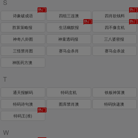
S
诗象破成语
四组三连澳
四肖欲钱料
胜算策略报
生活幽默报
四不像玄机
神奇八卦图
神童透码报
三八婆密报
三怪禁肖图
赛马会杀肖
赛马会杀波
神医药方澳
T
通天报解码
特码玄机
铁板神算澳
特码诗句澳
图库禁肖澳
特码快递澳
特码王(准)
W