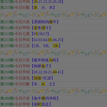
第215期:
今日平码
【
30
.21.23.25.26.28
】
第215期:
今日行数
【
水
、火、木
】
第213期
:
今日六肖
【虎猪狗鸡
猴
牛
】
第213期:
今日平特
【
龙
争
虎
斗
】
第213期:
今日七尾
【9
5
23017
】
第213期:
今日平码
【
02.03.04.
05
.06.25
】
第213期:
今日三头
【
2头、0头、
3头
】
第210期
:
今日六肖
【猴羊狗兔
马
蛇
】
第210期:
今日平特
【狗撵
兔
子
】
第210期:
今日平码
【
20.22.30.21.
40
.41
】
第210期:
今日波色
【
绿
波
+红波
】
第210期:
今日行数
【木
、
火
、土
】
第209期
:
今日六肖
【兔牛
猪
鸡羊蛇
】
第209期:
今日平特
【画
蛇
添足
】