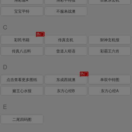
宝宝平特
不服来战澳
C
彩民书籍
传真玄机
财神玄机报
传真八点料
曾道人暗语
彩霸王六肖
D
点击查看更多图纸
东成西就澳
单双中特图
赌王心水报
东方心经B
东方心经A
E
二尾四码图