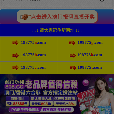
点击进入澳门报码直播开奖
↓↓↓ 请大家记住新网址 ↓↓↓
198775
a
.com
198775
g
.com
198775
b
.com
198775
k
.com
198775
c
.com
198775
t
.com