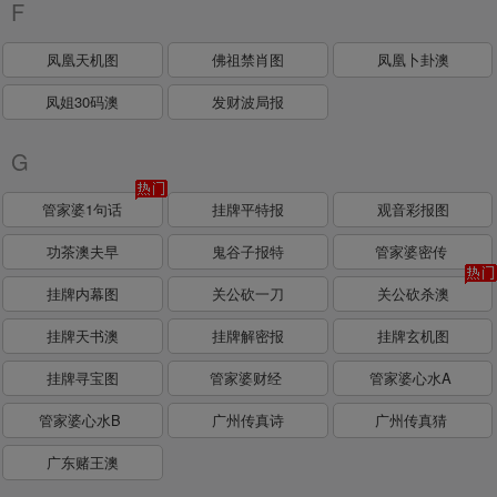
F
凤凰天机图
佛祖禁肖图
凤凰卜卦澳
凤姐30码澳
发财波局报
G
管家婆1句话
挂牌平特报
观音彩报图
功茶澳夫早
鬼谷子报特
管家婆密传
挂牌内幕图
关公砍一刀
关公砍杀澳
挂牌天书澳
挂牌解密报
挂牌玄机图
挂牌寻宝图
管家婆财经
管家婆心水A
管家婆心水B
广州传真诗
广州传真猜
广东赌王澳