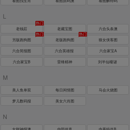
看图找生肖
看图抓码澳
看图解特码
L
老钱莊
老藏宝图
六合头条澳
另版跑狗图
老版跑狗图
狼女侠客图
六合简报图
六合英雄报
六合家宝A
六合家宝B
雷锋精神
刘半仙哑谜
M
美人鱼单双
每日闲情图
马会火烧图
梦儿数码报
美女六肖图
N
女财神报澳
内部传真
内幕特肖B