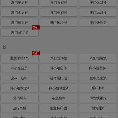
澳门平财神
澳门青财神
澳门银财神
澳门金财神
澳门蓝财神
澳门绿财神
澳门黄财神
澳门频果报
澳门铁算盘
澳门藏宝图
B
宝宝平特1肖
八仙过海澳
八仙指路澳
白小姐会员
白小姐密传
白小姐密传
波叔一波中
波肖尾门报
宝中之宝澳
白小姐救世B
白小姐救世A
爆码料B
爆码料A
帮您翻本
博彩快讯报
波行肖尾
宝宝特码图
博彩通B
博彩通A
博彩平特报
百家乐玄机