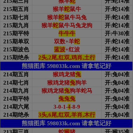
215期三肖
猴羊
蛇
开:蛇14准
215期五肖
猴羊
蛇
鼠牛
开:蛇14准
215期七肖
猴羊
蛇
鼠牛马兔
开:蛇14准
215期九肖
猴羊
蛇
鼠牛马兔龙狗
开:蛇14准
215期平特
牛牛牛
开:牛30准
215期单双
双数+羊
蛇
开:蛇14准
215期波色
蓝波
+红波
开:蛇14准
215期绝杀
2头,2尾,红双,鸡肖,土行
开:蛇14准
熊猫图库 598033k.com 请拿笔记好
214期五肖
猴鸡龙猪
兔
开:兔04准
214期七肖
猴鸡龙猪
兔
狗羊
开:兔04准
214期九肖
猴鸡龙猪
兔
狗羊蛇马
开:兔04准
214期平特
兔兔兔
开:兔04准
214期
六尾
3-0-1-
4
-8-9
开:兔04准
214期绝杀
3头,6尾,红双,羊肖,木行
开:兔04准
熊猫图库 598033k.com 请拿笔记好
213期三肖
蛇
猴
猪
开:猴35准