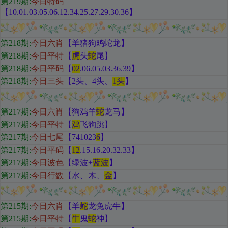
第219期:
今日特码
【10.01.03.05.06.12.34.25.27.29.30.36
】
第218期
:
今日六肖
【羊猪狗鸡蛇龙
】
第218期:
今日平特
【
虎
头
蛇
尾
】
第218期:
今日平码
【
02
.06.05.03.36.39
】
第218期:
今日三头
【
2头、4头、
1头
】
第217期
:
今日六肖
【狗鸡羊
蛇
龙马
】
第217期:
今日平特
【
鸡
飞狗跳
】
第217期:
今日七尾
【741023
6
】
第217期:
今日平码
【
12
.15.16.20.32.33
】
第217期:
今日波色
【绿
波+
蓝波
】
第217期:
今日行数
【水
、木、
金
】
第215期
:
今日六肖
【羊
蛇
龙兔虎牛
】
第215期:
今日平特
【
牛
鬼
蛇
神
】