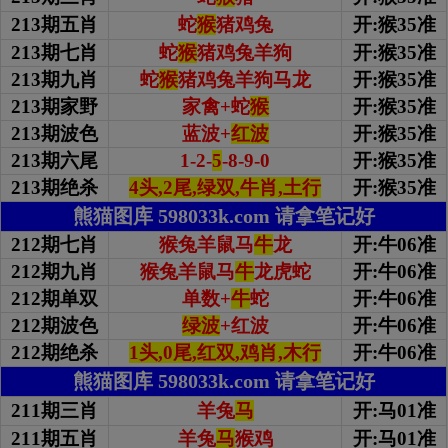
213期五肖
蛇
猴
猪鸡兔
开:猴35准
213期七肖
蛇
猴
猪鸡兔羊狗
开:猴35准
213期九肖
蛇
猴
猪鸡兔羊狗马龙
开:猴35准
213期家野
家禽+蛇
猴
开:猴35准
213期波色
蓝波+
红波
开:猴35准
213期
六尾
1-2-
5
-8-9-0
开:猴35准
213期绝杀
4头,2尾,绿双,牛肖,土行
开:猴35准
熊猫图库 598033k.com 请拿笔记好
212期七肖
猴兔羊鼠马
牛
龙
开:牛06准
212期九肖
猴兔羊鼠马
牛
龙虎蛇
开:牛06准
212期单双
单数+
牛
蛇
开:牛06准
212期波色
绿波
+红波
开:牛06准
212期绝杀
1头,0尾,红双,鸡肖,木行
开:牛06准
熊猫图库 598033k.com 请拿笔记好
211期三肖
羊兔
马
开:马01准
211期五肖
羊兔
马
猴鸡
开:马01准