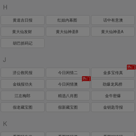
H
黄道吉日报
红姐内幕图
话中有意澳
黄大仙发财
黄大仙神圣B
黄大仙神圣A
胡巴抓码记
J
济公救民报
今日闲情二
金多宝传真
金钱报功夫
今日闲情澳
劲爆龙凤榜
江左梅郎
精选八肖图
金牛密爆
假老藏宝图
假新藏宝图
金钥匙导报
K