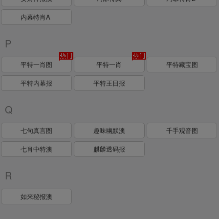
内幕特肖A
P
平特一肖图
平特一肖
平特藏宝图
平特内幕报
平特王日报
Q
七句真言图
趣味幽默澳
千手观音图
七肖中特澳
麒麟透码报
R
如来秘报澳