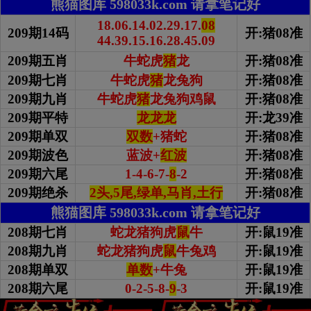
熊猫图库 598033k.com 请拿笔记好
18.06.14.02.29.17.
08
209期14码
开:猪08准
44.39.15.16.28.45.09
209期五肖
牛蛇虎
猪
龙
开:猪08准
209期七肖
牛蛇虎
猪
龙兔狗
开:猪08准
209期九肖
牛蛇虎
猪
龙兔狗鸡鼠
开:猪08准
209期平特
龙龙龙
开:龙39准
209期单双
双数
+猪蛇
开:猪08准
209期波色
蓝波+
红波
开:猪08准
209期
六尾
1-4-6-7-
8
-2
开:猪08准
209期绝杀
2头,5尾,绿单,马肖,土行
开:猪08准
熊猫图库 598033k.com 请拿笔记好
208期七肖
蛇龙猪狗虎
鼠
牛
开:鼠19准
208期九肖
蛇龙猪狗虎
鼠
牛兔鸡
开:鼠19准
208期单双
单数
+牛兔
开:鼠19准
208期
六尾
0-2-5-8-
9
-3
开:鼠19准