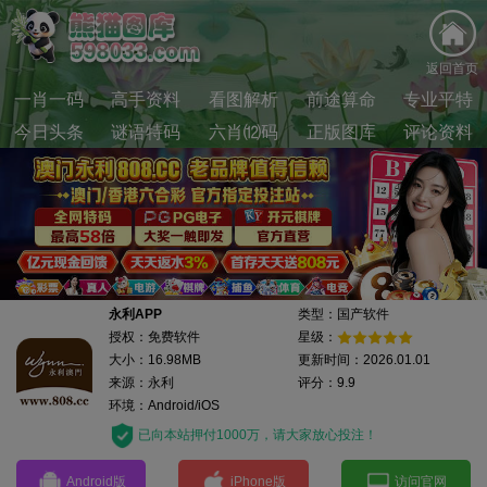
返回首页
一肖一码
高手资料
看图解析
前途算命
专业平特
今日头条
谜语特码
六肖⑿码
正版图库
评论资料
永利APP
类型：国产软件
授权：免费软件
星级：
大小：16.98MB
更新时间：2026.01.01
来源：永利
评分：9.9
环境：Android/iOS
已向本站押付1000万，请大家放心投注！
Android版
iPhone版
访问官网