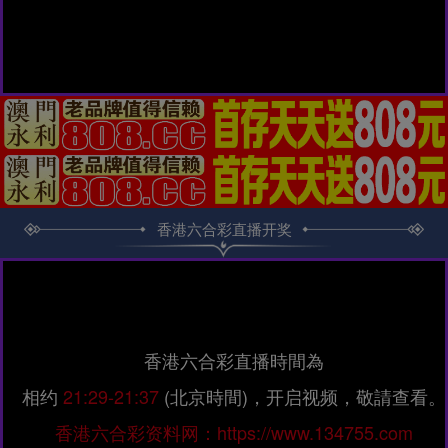
香港六合彩直播开奖
香港六合彩直播時間為
相约
21:29-21:37
(北京時間)，开启视频，敬請查看。
香港六合彩资料网：https://www.134755.com