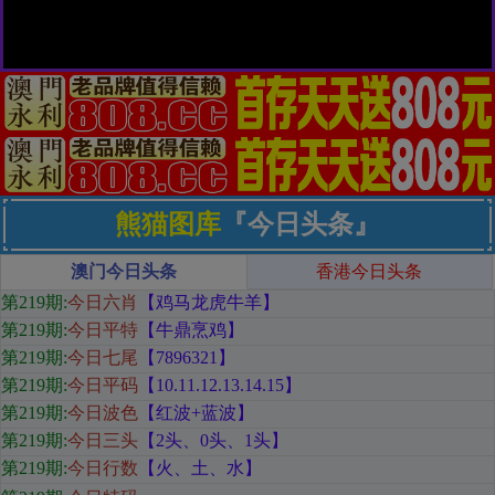
熊猫图库
『今日头条』
澳门今日头条
香港今日头条
第219期
:
今日六肖
【鸡马龙虎牛羊
】
第219期:
今日平特
【牛鼎烹鸡
】
第219期:
今日七尾
【7896321
】
第219期:
今日平码
【
10.11.12.13.14.15
】
第219期:
今日波色
【红
波+蓝波
】
第219期:
今日三头
【
2头、0头、1头
】
第219期:
今日行数
【火
、土、水
】