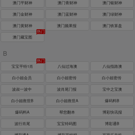
澳门平财神
澳门青财神
澳门银财神
澳门金财神
澳门蓝财神
澳门绿财神
澳门黄财神
澳门频果报
澳门铁算盘
澳门藏宝图
B
宝宝平特1肖
八仙过海澳
八仙指路澳
白小姐会员
白小姐密传
白小姐密传
波叔一波中
波肖尾门报
宝中之宝澳
白小姐救世B
白小姐救世A
爆码料B
爆码料A
帮您翻本
博彩快讯报
波行肖尾
宝宝特码图
博彩通B
博彩通A
博彩平特报
百家乐玄机