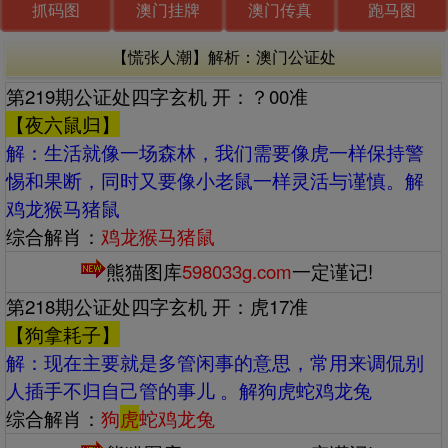
抓码图
澳门挂牌
澳门传真
跑马图
【慌张人潮】解析：澳门公证处
第219期公证处四字玄机 开：？00准
【夜六鼠归】
解：‌‌生活就像一场森林，我们需要像虎一样保持警
惕和果断，同时又要像小老鼠一样灵活与谨慎。‌‌解
鸡龙猴马猪鼠
综合解肖：
鸡龙猴马猪鼠
熊猫图库
598033g.com
一定谨记!
第218期公证处四字玄机 开：虎17准
【狗拿耗子】
解：‌‌现在主要就是‌多管闲事‌的意思，常用来调侃别
人插手不归自己管的事儿 。‌‌解狗虎蛇鸡龙兔
综合解肖：
狗
虎
蛇鸡龙兔